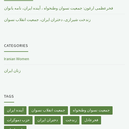
فخرعظمی ارغون: جمعیت نسوان وطنخواه ، آینده ایران، نامه بانوان
زندخت شیرازی، دختران ایران، جمعیت انقلاب نسوان
CATEGORIES
Iranian Women
زنان ایران
TAGS
جمعیت نسوان وطنخواه
جمعیت انقلاب نسوان
آینده ایران
فخرعادل
زندخت
دختران ایران
حزب دموکرات