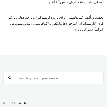
توسلی، ناهید. «نامه بانوان.» شهرآرا آنلاین
——————-
تحقیق و تألیف: گیتا هاشمی، برای پروژه آرشیو ایران: برخوردهایی با یک
قرن، #آرشیوایران، #برخوردهاییبایکقرن #گیتاهاشمی #سابورسیوپرس
#توکلیآرشیو #زنانایران
Se
Search
fo
RECENT POSTS