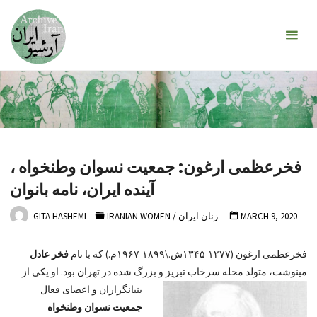
Skip
Encounters
to
with a
content
Century
فخرعظمی ارغون: جمعیت نسوان وطنخواه ،
آینده ایران، نامه بانوان
MARCH 9, 2020
زنان ایران
/
IRANIAN WOMEN
GITA HASHEMI
فخرعظمی ارغون (۱۲۷۷-۱۳۴۵ش.\۱۸۹۹-۱۹۶۷م.) که با نام
فخر عادل
مینوشت، متولد محله سرخاب تبریز و بزرگ شده در تهران بود. او یکی از
بنیانگزاران و
اعضای فعال
جمعیت نسوان وطنخواه