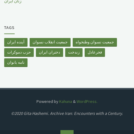
زنان ایران
TAGS
جمعیت نسوان وطنخواه
جمعیت انقلاب نسوان
آینده ایران
فخرعادل
زندخت
دختران ایران
حزب دموکرات
نامه بانوان
Powered by
Kahuna
&
WordPress.
©2020 Gita Hashemi. Archive Iran: Encounters with a Century.