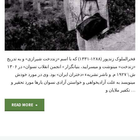
فخرالملوک زندپور (١٢٨٨-١٣٣١) که با اسم «زنددخت شیرازی» و به تدریج
«زندخت» مینوشت و میسرایید، بنیانگزار « انجمن انقلاب نسوان» در ۱۳۰۶
ش.\ ۱۹۲۷ م. و ناشر نشریهء «دختران ایران» بود. وی در مورد خودش
مینویسد به علت آزادیخواهی و خواستن آزادی نسوان بارها مورد تحقیر و
تکفیر ملایان و …
"زندخت
READ MORE
شیرازی،
دختران