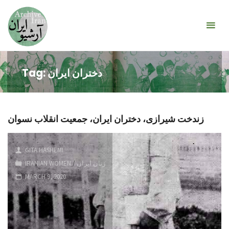
Skip
Encounters
to
with a
content
Century
دختران ایران
Tag:
زندخت شیرازی، دختران ایران، جمعیت انقلاب نسوان
GITA HASHEMI
زنان ایران
/
IRANIAN WOMEN
MARCH 9, 2020